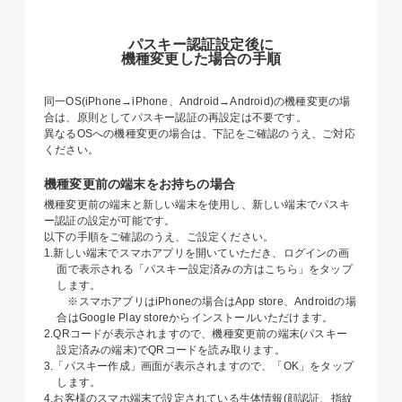
パスキー認証設定後に
機種変更した場合の手順
同一OS(iPhone→iPhone、Android→Android)の機種変更の場
合は、原則としてパスキー認証の再設定は不要です。
異なるOSへの機種変更の場合は、下記をご確認のうえ、ご対応
ください。
機種変更前の端末をお持ちの場合
機種変更前の端末と新しい端末を使用し、新しい端末でパスキ
ー認証の設定が可能です。
以下の手順をご確認のうえ、ご設定ください。
新しい端末でスマホアプリを開いていただき、ログインの画
面で表示される「パスキー設定済みの方はこちら」をタップ
します。
スマホアプリはiPhoneの場合はApp store、Androidの場
合はGoogle Play storeからインストールいただけます。
QRコードが表示されますので、機種変更前の端末(パスキー
設定済みの端末)でQRコードを読み取ります。
「パスキー作成」画面が表示されますので、「OK」をタップ
します。
お客様のスマホ端末で設定されている生体情報(顔認証、指紋