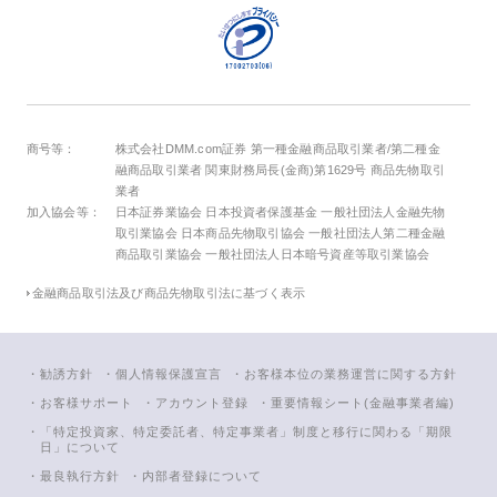
商号等：
株式会社DMM.com証券 第一種金融商品取引業者/第二種金
融商品取引業者 関東財務局長(金商)第1629号 商品先物取引
業者
加入協会等：
日本証券業協会 日本投資者保護基金 一般社団法人金融先物
取引業協会 日本商品先物取引協会 一般社団法人第二種金融
商品取引業協会 一般社団法人日本暗号資産等取引業協会
金融商品取引法及び商品先物取引法に基づく表示
勧誘方針
個人情報保護宣言
お客様本位の業務運営に関する方針
お客様サポート
アカウント登録
重要情報シート(金融事業者編)
「特定投資家、特定委託者、特定事業者」制度と移行に関わる「期限
日」について
最良執行方針
内部者登録について