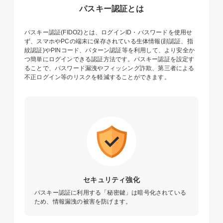
パスキー認証とは
パスキー認証(FIDO2)とは、ログインID・パスワードを使用せ
ず、スマホやPCの端末に保存されている生体情報(顔認証、指
紋認証)やPINコード、パターン認証等を利用して、より安全か
つ簡単にログインできる認証方法です。パスキー認証を設定す
ることで、パスワード漏洩やフィッシング詐欺、第三者による
不正ログイン等のリスクを軽減することができます。
セキュリティ強化
パスキー認証に利用する「秘密鍵」は暗号化されている
ため、情報漏洩の被害を防げます。