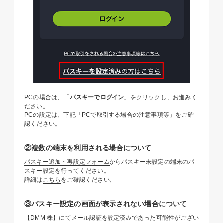
PCの場合は、「
パスキーでログイン
」をクリックし、お進みく
ださい。
PCの設定は、下記「PCで取引する場合の注意事項等」をご確
認ください。
②複数の端末を利用される場合について
パスキー追加・再設定フォーム
からパスキー未設定の端末のパ
スキー設定を行ってください。
詳細は
こちら
をご確認ください。
③パスキー設定の画面が表示されない場合について
【DMM 株】にてメール認証を設定済みであった可能性がござい