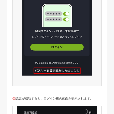
②
認証が成功すると、ログイン後の画面が表示されます。