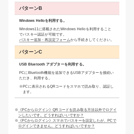
パターンB
Windows Helloを利用する。
Windows11に搭載されたWindows Helloを利用すること
でパスキー認証が可能です。
パスキー追加・再設定フォーム
から手続きしてください。
パターンC
USB Bluetooth アダプターを利用する。
PCにBluetooth機能を追加できるUSBアダプターを接続い
ただき、利用する。
PCに表示されるQRコードをスマホで読み取り、認証し
ます。
《PCからログイン》QRコードを読み取る方法以外でログイ
ンしたいです。どうすればいいですか？
《PCからログイン》スマホでパスキーを設定したが、PCで
ログインできません。どうすればいいですか？