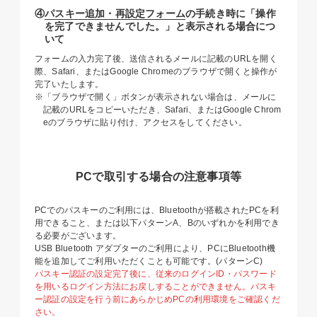
④
パスキー追加・再設定フォーム
の手続き時に「操作
を完了できませんでした。」と表示される場合につ
いて
フォームの入力完了後、送信されるメールに記載のURLを開く
際、Safari、またはGoogle Chromeのブラウザで開くと操作が
完了いたします。
「ブラウザで開く」ボタンが表示されない場合は、メールに
記載のURLをコピーいただき、Safari、またはGoogle Chrom
eのブラウザに貼り付け、アクセスをしてください。
PCで取引する場合の注意事項等
PCでのパスキーのご利用には、Bluetoothが搭載されたPCを利
用できること、または以下パターンA、Bのいずれかを利用でき
る必要がございます。
USB Bluetooth アダプターのご利用により、PCにBluetooth機
能を追加してご利用いただくことも可能です。(パターンC)
パスキー認証の設定完了後に、従来のログインID・パスワード
を用いるログイン方法にお戻しすることができません。パスキ
ー認証の設定を行う前にあらかじめPCの利用環境をご確認くだ
さい。