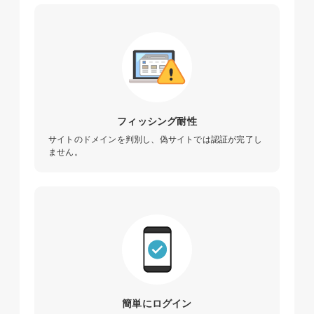
フィッシング耐性
サイトのドメインを判別し、偽サイトでは認証が完了し
ません。
簡単にログイン